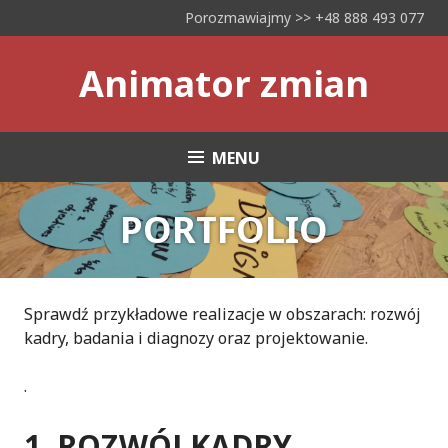
Skip
Porozmawiajmy >> +48 888 493 077
to
content
Animator zmian
MENU
PORTFOLIO
Sprawdź przykładowe realizacje w obszarach: rozwój
kadry, badania i diagnozy oraz projektowanie.
.
1. ROZWÓJ KADRY