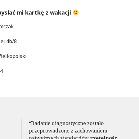
ysłać mi kartkę z wakacji
omczak
iej 4b/8
ielkopolski
64
Badanie diagnostyczne zostało
przeprowadzone z zachowaniem
najwyższych standardów
rzetelnośc