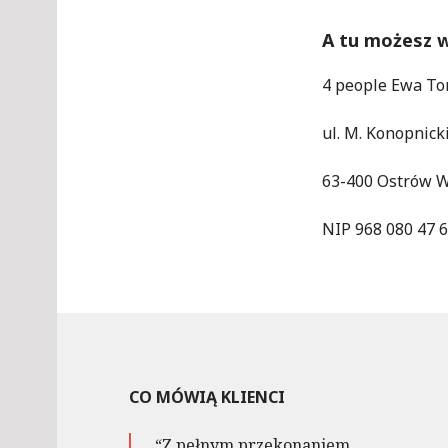
A tu możesz w
4 people Ewa T
ul. M. Konopnick
63-400 Ostrów W
NIP 968 080 47 
CO MÓWIĄ KLIENCI
Z pełnym przekonaniem