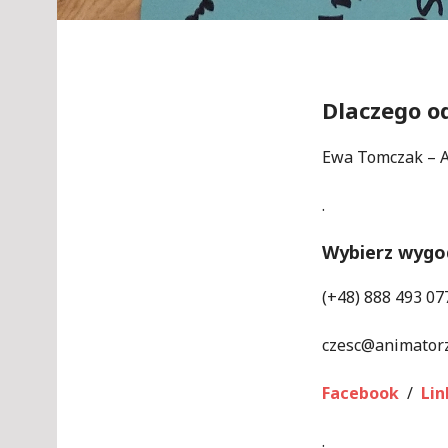
Dlaczego o
Ewa Tomczak – 
.
Wybierz wygo
(+48) 888 493 07
czesc@animator
Facebook
/
Lin
.