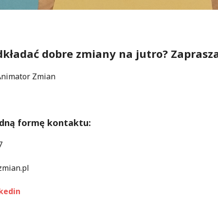
dkładać dobre zmiany na jutro? Zaprasza
Animator Zmian
dną formę kontaktu:
7
zmian.pl
kedin